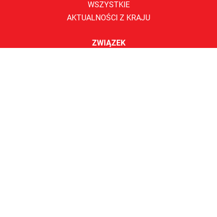
WSZYSTKIE
AKTUALNOŚCI Z KRAJU
ZWIĄZEK
WŁADZE
SKĄD JESTEŚMY
KOMISJE ZAKŁADOWE
KONTAKT
Komisja Krajowa WZZ Sierpień 80
ul. Warszawska 19
40-009 Katowice
Tel.:
+48 32 253 06 42
E-mail:
sekretariat@wzz.org.pl
ZNAJDŹ NAS