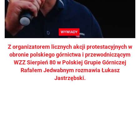
Z organizatorem licznych akcji protestacyjnych w
obronie polskiego górnictwa i przewodniczącym
WZZ Sierpień 80 w Polskiej Grupie Górniczej
Rafałem Jedwabnym rozmawia Łukasz
Jastrzębski.