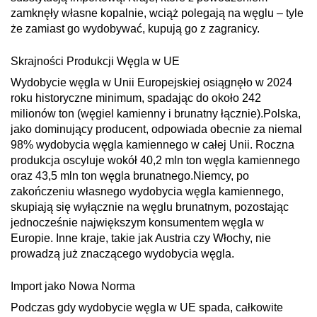
zamknęły własne kopalnie, wciąż polegają na węglu – tyle
że zamiast go wydobywać, kupują go z zagranicy.
Skrajności Produkcji Węgla w UE
Wydobycie węgla w Unii Europejskiej osiągnęło w 2024
roku historyczne minimum, spadając do około 242
milionów ton (węgiel kamienny i brunatny łącznie).
Polska,
jako dominujący producent, odpowiada obecnie za niemal
98% wydobycia węgla kamiennego w całej Unii. Roczna
produkcja oscyluje wokół 40,2 mln ton węgla kamiennego
oraz 43,5 mln ton węgla brunatnego.
Niemcy, po
zakończeniu własnego wydobycia węgla kamiennego,
skupiają się wyłącznie na węglu brunatnym, pozostając
jednocześnie największym konsumentem węgla w
Europie. Inne kraje, takie jak Austria czy Włochy, nie
prowadzą już znaczącego wydobycia węgla.
Import jako Nowa Norma
Podczas gdy wydobycie węgla w UE spada, całkowite