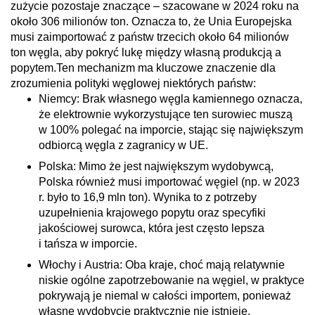
zużycie pozostaje znaczące – szacowane w 2024 roku na
około 306 milionów ton. Oznacza to, że Unia Europejska
musi zaimportować z państw trzecich około 64 milionów
ton węgla, aby pokryć lukę między własną produkcją a
popytem.
Ten mechanizm ma kluczowe znaczenie dla
zrozumienia polityki węglowej niektórych państw:
Niemcy
: Brak własnego węgla kamiennego oznacza,
że elektrownie wykorzystujące ten surowiec muszą
w 100% polegać na imporcie, stając się największym
odbiorcą węgla z zagranicy w UE.
Polska
: Mimo że jest największym wydobywcą,
Polska również musi importować węgiel (np. w 2023
r. było to 16,9 mln ton). Wynika to z potrzeby
uzupełnienia krajowego popytu oraz specyfiki
jakościowej surowca, która jest często lepsza
i tańsza w imporcie.
Włochy i Austria
: Oba kraje, choć mają relatywnie
niskie ogólne zapotrzebowanie na węgiel, w praktyce
pokrywają je niemal w całości importem, ponieważ
własne wydobycie praktycznie nie istnieje.