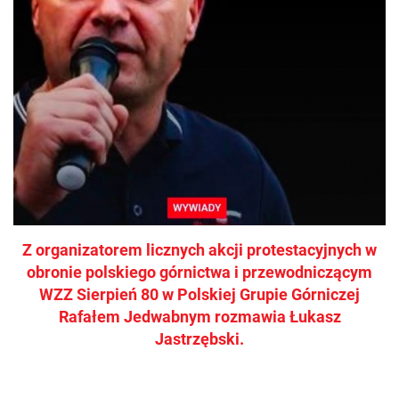
Z organizatorem licznych akcji protestacyjnych w
obronie polskiego górnictwa i przewodniczącym
WZZ Sierpień 80 w Polskiej Grupie Górniczej
Rafałem Jedwabnym rozmawia Łukasz
Jastrzębski.