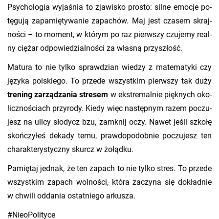
​Psy­cho­lo­gia wy­ja­śnia to zja­wi­sko pro­sto: silne emo­cje po­
tę­gu­ją za­pa­mię­ty­wa­nie za­pa­chów. Maj jest cza­sem skraj­
no­ści – to mo­ment, w któ­rym po raz pierw­szy czu­je­my re­al­
ny cię­żar od­po­wie­dzial­no­ści za wła­sną przy­szłość.
​Ma­tu­ra to nie tylko spraw­dzian wie­dzy z ma­te­ma­ty­ki czy
ję­zy­ka pol­skie­go. To przede wszyst­kim pierw­szy tak duży
tre­ning za­rzą­dza­nia stre­sem
w eks­tre­mal­nie pięk­nych oko­
licz­no­ściach przy­ro­dy. Kiedy więc na­stęp­nym razem po­czu­
jesz na ulicy sło­dycz bzu, za­mknij oczy. Nawet jeśli szko­łę
skoń­czy­łeś de­ka­dy temu, praw­do­po­dob­nie po­czu­jesz ten
cha­rak­te­ry­stycz­ny skurcz w żo­łąd­ku.
​Pa­mię­taj jed­nak, że ten za­pach to nie tylko stres. To przede
wszyst­kim za­pach wol­no­ści, która za­czy­na się do­kład­nie
w chwi­li od­da­nia ostat­nie­go ar­ku­sza.
#Nie­oPo­li­ty­ce