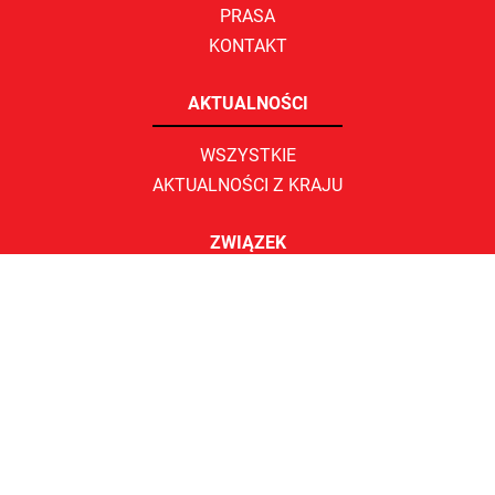
PRASA
KONTAKT
AKTUALNOŚCI
WSZYSTKIE
AKTUALNOŚCI Z KRAJU
ZWIĄZEK
WŁADZE
SKĄD JESTEŚMY
KOMISJE ZAKŁADOWE
KONTAKT
Komisja Krajowa WZZ Sierpień 80
ul. Warszawska 19