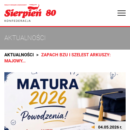
Togg
navi
AKTUALNOŚCI
AKTUALNOŚCI
ZAPACH BZU I SZELEST ARKUSZY:
MAJOWY...
04.05.2026 r.