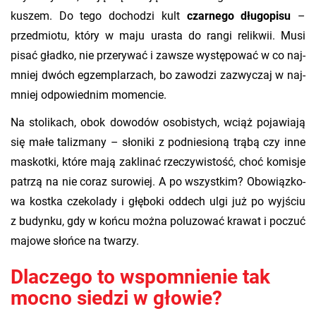
ku­szem. Do tego do­cho­dzi kult
czar­ne­go dłu­go­pi­su
–
przed­mio­tu, który w maju ura­sta do rangi re­li­kwii. Musi
pisać gład­ko, nie prze­ry­wać i za­wsze wy­stę­po­wać w co naj­
mniej dwóch eg­zem­pla­rzach, bo za­wo­dzi za­zwy­czaj w naj­
mniej od­po­wied­nim mo­men­cie.
Na sto­li­kach, obok do­wo­dów oso­bi­stych, wciąż po­ja­wia­ją
się małe ta­li­zma­ny – sło­ni­ki z pod­nie­sio­ną trąbą czy inne
ma­skot­ki, które mają za­kli­nać rze­czy­wi­stość, choć ko­mi­sje
​
pa­trzą na nie coraz su­ro­wiej. A po wszyst­kim? Obo­wiąz­ko­
wa kost­ka cze­ko­la­dy i głę­bo­ki od­dech ulgi już po wyj­ściu
z bu­dyn­ku, gdy w końcu można po­lu­zo­wać kra­wat i po­czuć
ma­jo­we słoń­ce na twa­rzy.
Dlaczego to wspomnienie tak
mocno siedzi w głowie?