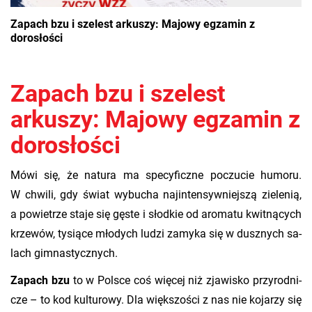
Zapach bzu i szelest arkuszy: Majowy egzamin z
dorosłości
Zapach bzu i szelest
arkuszy: Majowy egzamin z
dorosłości
Mówi się, że na­tu­ra ma spe­cy­ficz­ne po­czu­cie hu­mo­ru.
W chwi­li, gdy świat wy­bu­cha naj­in­ten­syw­niej­szą zie­le­nią,
a po­wie­trze staje się gęste i słod­kie od aro­ma­tu kwit­ną­cych
​
krze­wów, ty­sią­ce mło­dych ludzi za­my­ka się w dusz­nych sa­
lach gim­na­stycz­nych.
Za­pach bzu
to w Pol­sce coś wię­cej niż zja­wi­sko przy­rod­ni­
cze – to kod kul­tu­ro­wy. Dla więk­szo­ści z nas nie ko­ja­rzy się