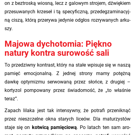
on z bez­tro­ską wio­sną, lecz z ga­lo­wym stro­jem, dźwię­kiem
prze­su­wa­nych krze­seł i tą spe­cy­ficz­ną, przed­eg­za­mi­na­cyj­
ną ciszą, którą prze­ry­wa je­dy­nie od­głos roz­ry­wa­nych ar­ku­
szy.
Majowa dychotomia: Piękno
natury kontra surowość sali
​To prze­dziw­ny kon­trast, który na stałe wpi­su­je się w naszą
pa­mięć emo­cjo­nal­ną. Z jed­nej stro­ny mamy po­tęż­ną
dawkę opty­mi­zmu ser­wo­wa­ną przez słoń­ce, z dru­giej –
kor­ty­zol pom­po­wa­ny przez świa­do­mość, że „to wła­śnie
teraz”.
​Za­pach li­la­ka jest tak in­ten­syw­ny, że po­tra­fi prze­nik­nąć
przez nie­szczel­ne okna sta­rych li­ce­ów. Dla ma­tu­rzy­stów
staje się on
ko­twi­cą pa­mię­cio­wą
. Po la­tach ten sam aro­