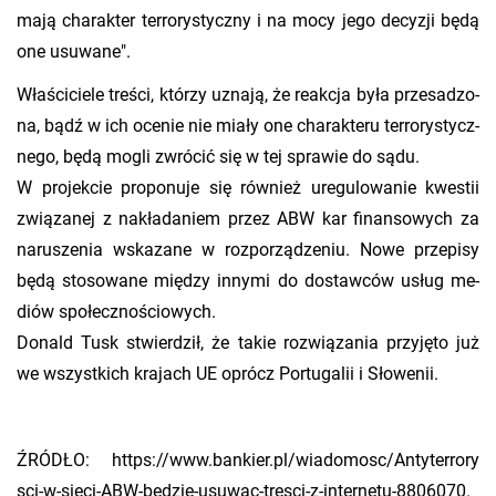
mają cha­rak­ter ter­ro­ry­stycz­ny i na mocy jego de­cy­zji będą
one usu­wa­ne".
Wła­ści­cie­le tre­ści, któ­rzy uzna­ją, że re­ak­cja była prze­sa­dzo­
na, bądź w ich oce­nie nie miały one cha­rak­te­ru ter­ro­ry­stycz­
ne­go, będą mogli zwró­cić się w tej spra­wie do sądu.
W pro­jek­cie pro­po­nu­je się rów­nież ure­gu­lo­wa­nie kwe­stii
zwią­za­nej z na­kła­da­niem przez ABW kar fi­nan­so­wych za
na­ru­sze­nia wska­za­ne w roz­po­rzą­dze­niu. Nowe prze­pi­sy
będą sto­so­wa­ne mię­dzy in­ny­mi do do­staw­ców usług me­
diów spo­łecz­no­ścio­wych.
Do­nald Tusk stwier­dził, że takie roz­wią­za­nia przy­ję­to już
we wszyst­kich kra­jach UE oprócz Por­tu­ga­lii i Sło­we­nii.
ŹRÓ­DŁO: https://​www.​bankier.​pl/​wiadomosc/​Ant​yter​rory​
sci-​w-​sieci-​ABW-​bedzie-​usuwac-​tresci-​z-​internetu-​8806070.​