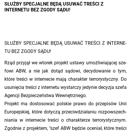
SŁUŻBY SPECJALNE BĘDĄ USUWAĆ TREŚCI Z
INTERNETU BEZ ZGODY SĄDU!
SŁUŻ­BY SPE­CJAL­NE BĘDĄ USU­WAĆ TRE­ŚCI Z IN­TER­NE­
TU BEZ ZGODY SĄDU!
Rząd przy­jął we wto­rek pro­jekt usta­wy umoż­li­wia­ją­cej sze­
fo­wi ABW, a nie jak dotąd są­do­wi, de­cy­do­wa­nie o tym,
które tre­ści w in­ter­ne­cie mają cha­rak­ter ter­ro­ry­stycz­ny. Do
usu­nię­cia tre­ści z in­ter­ne­tu wy­star­czy je­dy­nie de­cy­zja szefa
Agen­cji Bez­pie­czeń­stwa We­wnętrz­ne­go.
Pro­jekt ma do­sto­so­wać pol­skie prawo do prze­pi­sów Unii
Eu­ro­pej­skiej, które do­ty­czą prze­ciw­dzia­ła­niu roz­po­wszech­
nia­nia w in­ter­ne­cie tre­ści o cha­rak­te­rze ter­ro­ry­stycz­nym.
Zgod­nie z pro­jek­tem, "szef ABW bę­dzie oce­niał, które tre­ści