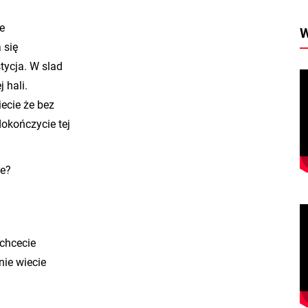
ze
W
a się
­sty­cja. W slad
j hali.
ie­cie że bez
o­koń­czy­cie tej
je?
chce­cie
nie wie­cie