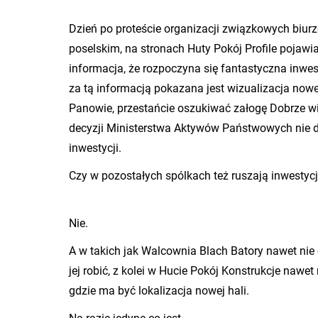
Dzień po pro­te­ście or­ga­ni­za­cji związ­ko­wych biu­r
po­sel­skim, na stro­nach Huty Pokój Pro­fi­le po­ja­wi
in­for­ma­cja, że roz­po­czy­na się fan­ta­stycz­na in­we
za tą in­for­ma­cją po­ka­za­na jest wi­zu­ali­za­cja nowe
Pa­no­wie, prze­stań­cie oszu­ki­wać za­ło­gę Do­brze w
de­cy­zji Mi­ni­ster­stwa Ak­ty­wów Pań­stwo­wych nie d
in­we­sty­cji.
Czy w po­zo­sta­łych spól­kach też ru­sza­ją in­we­sty­c
Nie.
A w ta­kich jak Wal­cow­nia Blach Ba­to­ry nawet nie 
jej robić, z kolei w Hucie Pokój Kon­struk­cje nawet 
gdzie ma być lo­ka­li­za­cja nowej hali.