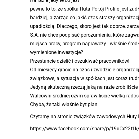
Na razie je­dy­ne co jest
pewne to to, że spól­ka Huta Pokój Pro­fi­le jest za­d
bar­dziej, a za­rząd co jakiś czas stra­szy or­ga­ni­za­
upa­dło­ścią. Dla­cze­go, skoro jest tak do­brze, za­r
S.A. nie chce pod­pi­sać po­ro­zu­mie­nia, które za­gwa­
miej­sca pracy, pro­gram na­praw­czy i wła­śnie środ
wy­mie­nio­ne in­we­sty­cje?
Prze­stań­cie dzie­lić i oszu­ki­wać pra­cow­ni­ków!
Od mie­się­cy gra­cie na czas i zwo­dzi­cie or­ga­ni­za­c
związ­ko­we, a sy­tu­acja w spół­kach jest coraz trud­
Je­dy­ną sku­tecz­ną rze­czą jaką na razie zro­bi­li­ście
Wal­cow­ni śred­niej czym spra­wi­li­ście wiel­ką ra­dość
Chyba, że taki wła­śnie byt plan.
Czy­ta­my na stro­nie związ­ków za­wo­do­wych Huty
https://​www.​facebook.​com/​share/​p/​19uCx23t1k