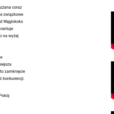
łu­ża­na coraz
cje związ­ko­we
zad Wę­glo­koks
ran­tu­je
­ki na wyżej
je
niej­sza
 to za­mknię­cie
 kon­ku­ren­cji.
 Pokój
/