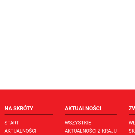
NA SKRÓTY
AKTUALNOŚCI
Z
START
WSZYSTKIE
WŁ
AKTUALNOŚCI
AKTUALNOŚCI Z KRAJU
SK