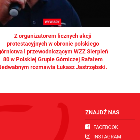
Z organizatorem licznych akcji
protestacyjnych w obronie polskiego
górnictwa i przewodniczącym WZZ Sierpień
80 w Polskiej Grupie Górniczej Rafałem
Jedwabnym rozmawia Łukasz Jastrzębski.
ZNAJDŹ NAS
FACEBOOK
INSTAGRAM