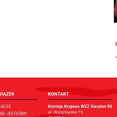
WIĄZEK
KONTAKT
ADZE
Komisja Krajowa WZZ Sierpień 80
ul. Warszawska 19
ĄD JESTEŚMY