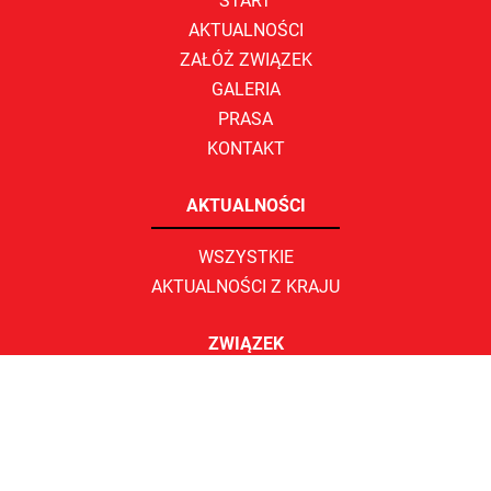
START
AKTUALNOŚCI
ZAŁÓŻ ZWIĄZEK
GALERIA
PRASA
KONTAKT
AKTUALNOŚCI
WSZYSTKIE
AKTUALNOŚCI Z KRAJU
ZWIĄZEK
WŁADZE
SKĄD JESTEŚMY
KOMISJE ZAKŁADOWE