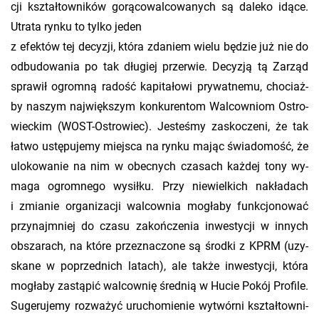
cji kształ­tow­ni­ków go­rą­co­wal­co­wa­nych są da­le­ko idące.
Utra­ta rynku to tylko jeden
z efek­tów tej de­cy­zji, która zda­niem wielu bę­dzie już nie do
od­bu­do­wa­nia po tak dłu­giej prze­rwie. De­cy­zją tą Za­rząd
spra­wił ogrom­ną ra­dość ka­pi­ta­ło­wi pry­wat­ne­mu, cho­ciaż­
by na­szym naj­więk­szym kon­ku­ren­tom Wal­cow­niom Ostro­
wiec­kim (WOST-Ostro­wiec). Je­ste­śmy za­sko­cze­ni, że tak
łatwo ustę­pu­je­my miej­sca na rynku mając świa­do­mość, że
ulo­ko­wa­nie na nim w obec­nych cza­sach każ­dej tony wy­
ma­ga ogrom­ne­go wy­sił­ku. Przy nie­wiel­kich na­kła­dach
i zmia­nie or­ga­ni­za­cji wal­cow­nia mo­gła­by funk­cjo­no­wać
prz­yn­ajmniej do czasu za­koń­cze­nia in­we­sty­cji w in­nych
ob­sza­rach, na które prze­zna­czo­ne są środ­ki z KPRM (uzy­
ska­ne w po­przed­nich la­tach), ale także in­we­sty­cji, która
mo­gła­by za­stą­pić wal­cow­nię śred­nią w Hucie Pokój Pro­fi­le.
Su­ge­ru­je­my roz­wa­żyć uru­cho­mie­nie wy­twór­ni kształ­tow­ni­