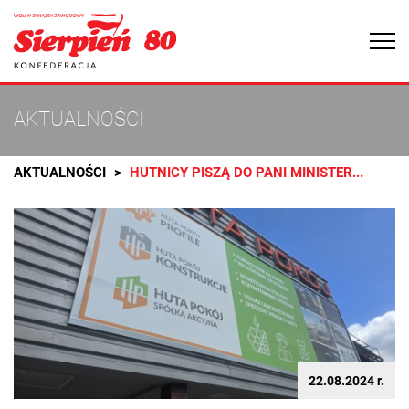
Togg
navi
AKTUALNOŚCI
AKTUALNOŚCI
HUTNICY PISZĄ DO PANI MINISTER...
22.08.2024 r.