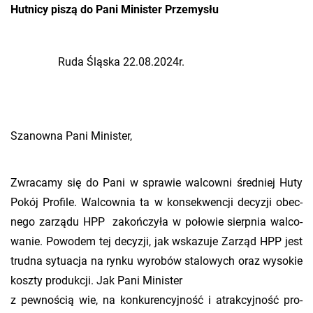
Hutnicy piszą do Pani Minister Przemysłu
Ruda Ślą­ska 22.08.2024r.
Sza­now­na Pani Mi­ni­ster,
Zwra­ca­my się do Pani w spra­wie wal­cow­ni śred­niej Huty
Pokój Pro­fi­le. Wal­cow­nia ta w kon­se­kwen­cji de­cy­zji obec­
ne­go za­rzą­du HPP za­koń­czy­ła w po­ło­wie sierp­nia wal­co­
wa­nie. Po­wo­dem tej de­cy­zji, jak wska­zu­je Za­rząd HPP jest
trud­na sy­tu­acja na rynku wy­ro­bów sta­lo­wych oraz wy­so­kie
kosz­ty pro­duk­cji. Jak Pani Mi­ni­ster
z pew­no­ścią wie, na kon­ku­ren­cyj­ność i atrak­cyj­ność pro­