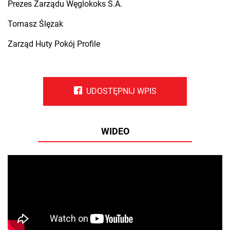
Pre­zes Za­rzą­du Wę­glo­koks S.A.
To­masz Ślę­zak
Za­rząd Huty Pokój Pro­fi­le
UDOSTĘPNIJ WPIS
WIDEO