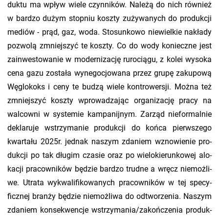
duk­tu ma wpływ wiele czyn­ni­ków. Na­le­żą do nich rów­nież
w bar­dzo dużym stop­niu kosz­ty zu­ży­wa­nych do pro­duk­cji
me­diów - prąd, gaz, woda. Sto­sun­ko­wo nie­wiel­kie na­kła­dy
po­zwo­lą zmniej­szyć te kosz­ty. Co do wody ko­niecz­ne jest
za­in­we­sto­wa­nie w mo­der­ni­za­cję ru­ro­cią­gu, z kolei wy­so­ka
cena gazu zo­sta­ła wy­ne­go­cjo­wa­na przez grupę za­ku­po­wą
Wę­glo­koks i ceny te budzą wiele kon­tro­wer­sji. Można też
zmniej­szyć kosz­ty wpro­wa­dza­jąc or­ga­ni­za­cję pracy na
wal­cow­ni w sys­te­mie kam­pa­nij­nym. Za­rząd nie­for­mal­nie
de­kla­ru­je wstrzy­ma­nie pro­duk­cji do końca pierw­sze­go
kwar­ta­łu 2025r. jed­nak na­szym zda­niem wzno­wie­nie pro­
duk­cji po tak dłu­gim cza­sie oraz po wie­lo­kie­run­ko­wej alo­
ka­cji pra­cow­ni­ków bę­dzie bar­dzo trud­ne a wręcz nie­moż­li­
we. Utra­ta wy­kwa­li­fi­ko­wa­nych pra­cow­ni­ków w tej spe­cy­
ficz­nej bran­ży bę­dzie nie­moż­li­wa do od­two­rze­nia. Na­szym
zda­niem kon­se­kwen­cje wstrzy­ma­nia/za­koń­cze­nia pro­duk­