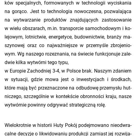
ków spe­cjal­nych, for­mo­wa­nych w tech­no­lo­gii wy­ci­ska­nia
na go­rą­co. Jest to tech­no­lo­gia no­wo­cze­sna, po­zwa­la­ją­ca
na wy­twa­rza­nie pro­duk­tów znaj­du­ją­cych za­sto­so­wa­nie
w wielu ob­sza­rach, m.​in. trans­por­cie sa­mo­cho­do­wym i ko­
le­jo­wym, lot­nic­twie, ener­ge­ty­ce, bu­dow­nic­twie, bran­ży ma­
szy­no­wej oraz co naj­waż­niej­sze w prze­my­śle zbro­je­nio­
wym. Wg na­sze­go ro­ze­zna­nia, na świe­cie funk­cjo­nu­je za­le­
d­wie kilka wy­twór­ni tego typu,
w Eu­ro­pie Za­chod­niej 3-4, w Pol­sce brak. Na­szym zda­niem
w sy­tu­acji, gdzie mowa jest o in­we­sty­cjach i środ­kach,
które mają być prze­zna­czo­ne na od­bu­do­wę prze­my­słu hut­
ni­cze­go, szcze­gól­nie w kon­tek­ście obron­no­ści kraju, nasze
wy­twór­nie po­win­ny od­gry­wać stra­te­gicz­ną rolę.
Wie­lo­krot­nie w hi­sto­rii Huty Pokój po­dej­mo­wa­no nie­od­wra­
cal­ne de­cy­zje o li­kwi­do­wa­niu pro­duk­cji za­miast jej roz­wi­ja­