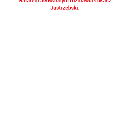
Rafałem Jedwabnym rozmawia Łukasz
Jastrzębski.