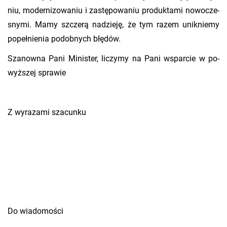
niu, mo­der­ni­zo­wa­niu i za­stę­po­wa­niu pro­duk­ta­mi no­wo­cze­
sny­mi. Mamy szcze­rą na­dzie­ję, że tym razem unik­nie­my
po­peł­nie­nia po­dob­nych błę­dów.
Sza­now­na Pani Mi­ni­ster, li­czy­my na Pani wspar­cie w po­
wyż­szej spra­wie
Z wy­ra­za­mi sza­cun­ku
Do wia­do­mo­ści